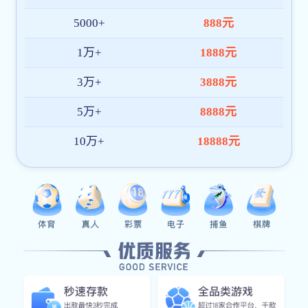
进攻和防守两端都展现出了高水平的竞技状态。首
先，在进攻端，球队配合默契，通过精准的传球和快
速的反击，多次撕开对方防线，成功得分。全队上下
都能够迅速找到投篮机会，使得比分逐步拉开。
其次，在防守方面，CUBAL展现出了强大的压迫性。
他们通过积极逼抢对手，限制了广西师大的进攻回
合。同时，内线保护也做得相当到位，有效地封堵了
对方的突破与投篮。在这样的双重压力下，广西师大
多次出现失误，使得CUBAL能够抓住机会反击，从而
进一步扩大领先优势。
此外，替补球员也在比赛中发挥了重要作用，他们不
仅保持了场上的节奏，还提供了必要的支持。全队上
下凝聚成一个有机整体，让每一位球员都能在关键时