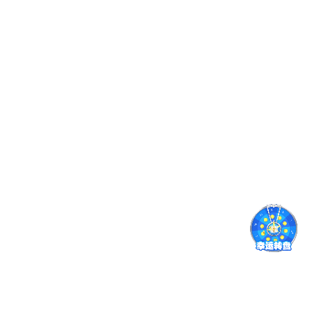
胜会极大提升团队信心，同时增强彼此之间默契。而
从技战术层面来看，此役暴露出的不足之处也是未来
改进的重要方向，例如如何更有效地应对不同风格对
手等问题，需要教练组及全体球员认真思考并加以解
决。
另外，对于程千曜和杨伟斌而言，此役之后，他们需
要继续保持这种良好的状态，并努力提高自身竞技水
平，以便更好地服务于球队。同时，也期待更多年轻
球员能够像他们一样崭露头角，为团队增添新的力
量。在这个过程中，全队团结一致，共同拼搏，将是
挑战任何强敌的不二法门。
总结：