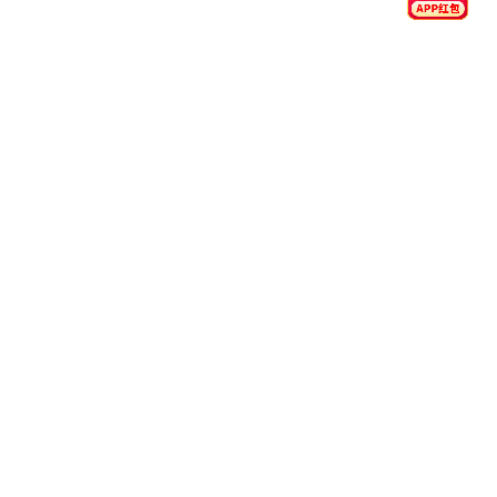
76人队史年轻球员在分区决赛表现突出麦
在2023年的NBA季后赛中，费城76人队的年轻球员们在分区
决赛中的表...
2026-06-22