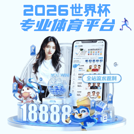
注册入口
ballbet体育
APP与网页版入
口｜畅享全球体育赛事与数据
服务
欢迎访问
ballbet体育
，提供全面覆盖足球、篮
球、电竞等项目的赛事资讯与数据内容， 支持
APP下载
与
网页使用
，每日同步更新千场比
赛，聚焦热门体育内容， 助您轻松获取赛事动
态，掌握比赛节奏。