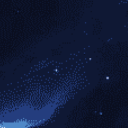
未来，无论时间如何流逝，该时代伟大的印
浓墨重彩的一笔，其事业成就将激励更多
上一篇：
世界杯前伤病名单更新罗德里戈缺…
延伸阅读