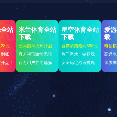
文将从四个方面详细探讨韦德对詹姆斯职业生涯成就的赞美，包括
文章中，我们将深入分析这些因素如何共同造就了詹姆斯作为篮
目的成绩。他是NBA历史上最具影响力和成功的球员之一，多
彰显了他的个人能力，也体现了他在关键时刻带领球队走向胜利
中的表现都极为出色。他不仅能够稳定地贡献高分，更能在比赛
同时也让他赢得了广泛的尊重。
使得詹姆斯在整个NBA历史上形成了一种独特而又崇高的位置，
。
不可忽视的一点。他不仅是一名出色的得分手，更是一位优秀的