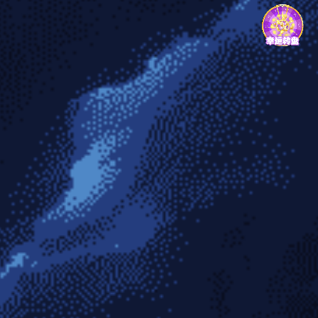
与社会事务，以及发动各种公益活动，让更
面面发光发热。
篮球人才的发展，使整个联盟氛围更加积极
打动了韦德，使其认为这是伟大运动员应有
产生的重要影响。同时，其多面性的表现和
提起这个名字，因为他的故事已经超越单纯