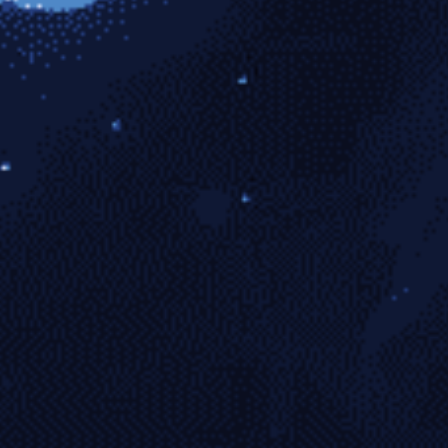
意甲联赛即将收官那不勒斯锁定欧冠资格
随着意甲联赛的临近结束，各支球队的表现和排名也逐
2026-06-15