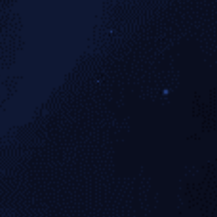
马拉加成功晋级西甲皇马
渐明朗。那不勒...
在西班牙足球的舞台上，马拉加
2026-07-14