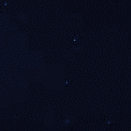
率骤降至1季
决定球队命运的重要因素。近日，达拉斯独...
旧冲刺能力惊人
为一个重要的衡量标准。然而，克罗地亚...