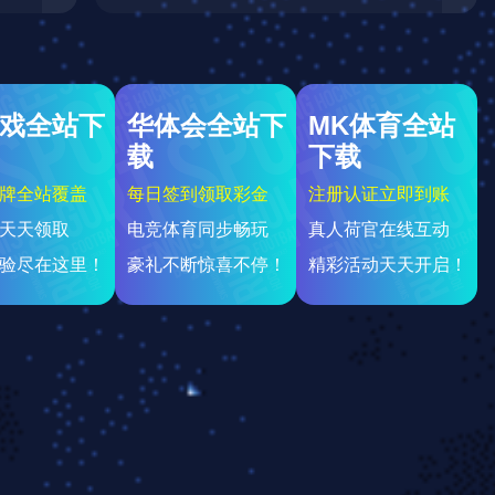
他的个人荣誉、对球队的影响、在球场上的
球传奇人物的地位。
次获得最有价值球员（MVP）奖项。此外，
的重要性。
关键时刻站出来帮助球队逆转局势。这种能
韦德对此赞不绝口，不仅是因为数字上的辉
组织者。在加盟热火队期间，他与韦德及波