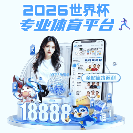
注册入口
ballbet体育
APP与网页版入
口｜畅享全球体育赛事与数据
服务
欢迎访问
ballbet体育
，提供全面覆盖足球、篮
球、电竞等项目的赛事资讯与数据内容， 支持
APP下载
与
网页使用
，每日同步更新千场比
赛，聚焦热门体育内容， 助您轻松获取赛事动
态，掌握比赛节奏。