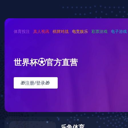
ballbet体育
A
欢迎访问
ballbet体育
，提供全面覆盖
新千场比赛