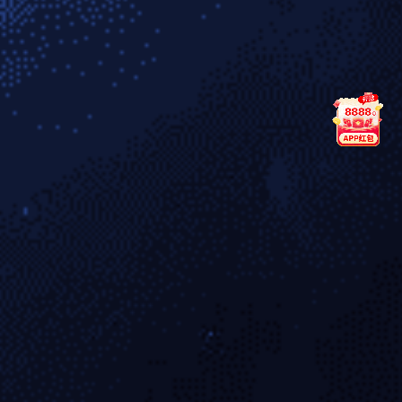
的赛事中更上一层楼。
罗伤情采取合理措施，则体现出俱乐部对于
下一篇：
国足亚洲杯签运佳对手全员力量型