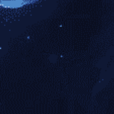
科林斯谈快船篮球乐趣与续约期望同时理
在最近的采访中，科林斯谈到了他在快船队的篮球乐趣
2026-06-02