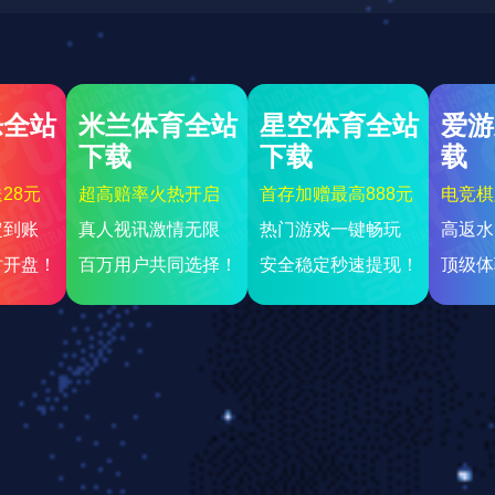
精神。此外，米内罗的伤情仍未完全康复，需要继续观察其恢复
包括球队整体表现、斯卢茨基的战术思路、面对米内罗伤情的应
未来的发展方向。
分展示了他们的实力与潜力。球员们在场上积极跑动，不断寻找
让教练斯卢茨基非常满意。他指出，全队上下都展现出了极强的
防对手，有效地限制了对方核心球员的发挥，使得对手难以形成
队执行力的提升，是赢得比赛的重要保障。
了信心，也为后续赛事奠定了坚实基础。斯卢茨基表示，希望这