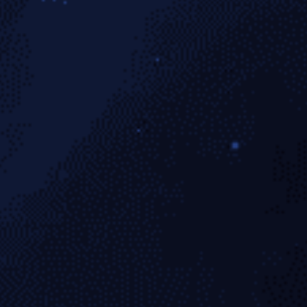
中国足球的尴尬现实：讽
与续约期望，同时...
中国足球近年来的表现令人堪忧
2026-07-18