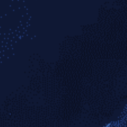
型，根据对手特点进行针对性调整。例如，
具备良好的心理承受能力。在关键时刻，队
们在未来更加从容不迫。
不断寻求突破，以实现更高目标。这种长远
需要进一步观察。米内罗是一名重要球员，
的发挥。
教练组不得不考虑其他替代方案，以确保球
时机，提高自己的竞争力，为即将到来的比