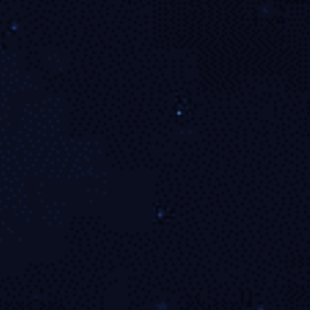
球队未来究竟何
杉矶湖人队作为一支历史悠久且战绩辉煌...
登贝莱帽子戏法