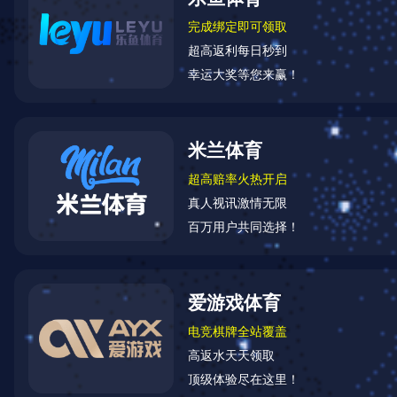
斯卢茨基称赞全队表现米
2026-06-11 16:55
20 次阅读
首页
/
体育头条
在最新一场比赛中，斯卢茨基对球队的表