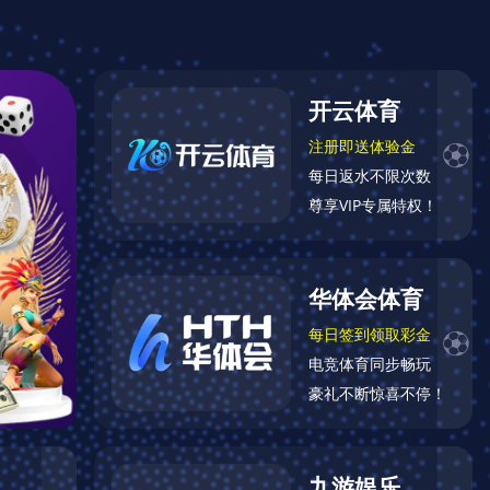
注册入口
育赛事与数据服务
支持
APP下载
与
网页使用
，每日同步更
握比赛节奏。