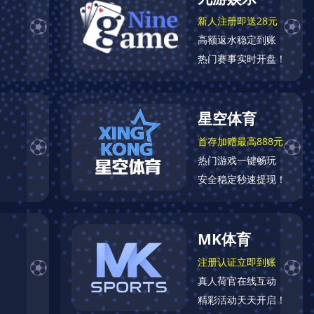
作精神。这不仅反映了球队在战术执行上的